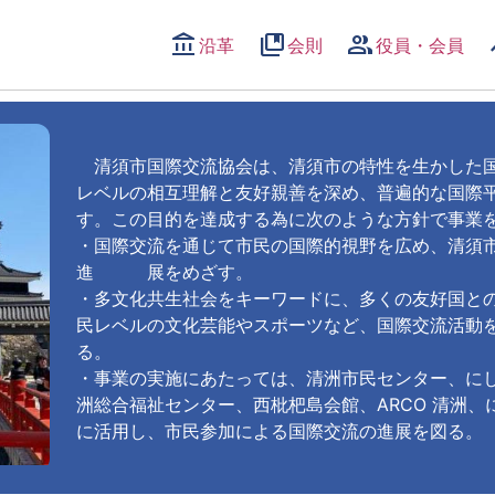
account_balance
collections_bookmark
group
tr
沿革
会則
役員・会員
清須市国際交流協会は、清須市の特性を生かした国
レベルの相互理解と友好親善を深め、普遍的な国際
す。この目的を達成する為に次のような方針で事業
・国際交流を通じて市民の国際的視野を広め、清須
進 展をめざす。
・多文化共生社会をキーワードに、多くの友好国と
民レベルの文化芸能やスポーツなど、国際交流活動
る。
・事業の実施にあたっては、清洲市民センター、に
洲総合福祉センター、西枇杷島会館、ARCO 清洲
に活用し、市民参加による国際交流の進展を図る。