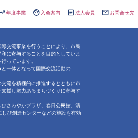
ending_up
face
article
email
年度事業
入会案内
法人会員
お問合せ先
際交流事業を行うことにより、市民
平和に寄与することを目的としていま
を行っています。
市と一体となって国際交流活動の
の交流を積極的に推進するとともに市
を支援し魅力あるまちづくりに寄与す
しびさわやかプラザ、春日公民館、清
、にしび創造センターなどの施設を有効